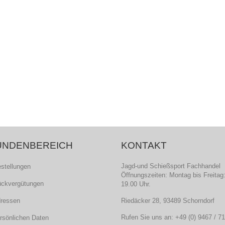
UNDENBEREICH
KONTAKT
Jagd-und Schießsport Fachhandel
estellungen
Öffnungszeiten: Montag bis Freitag:
ückvergütungen
19.00 Uhr.
dressen
Riedäcker 28, 93489 Schorndorf
Rufen Sie uns an:
+49 (0) 9467 / 7
ersönlichen Daten