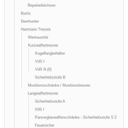
Repetierbüchsen
Burris
Deerhunter
Hartmann Tresore
Wertraumtür
Kurzwaffentresore
Kugelfangbehälter
VdS I
VdS N (0)
Sicherheitsstufe B
Munitionsschränke / Munitionstresore
Langwaffentresore
Sicherheitsstufe A
VdS I
Panzerglaswaffenschränke - Sicherheitsstufe S 2
Feuersicher