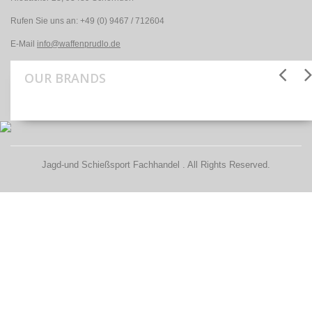
Rufen Sie uns an:
+49 (0) 9467 / 712604
E-Mail
info@waffenprudlo.de
OUR BRANDS
Jagd-und Schießsport Fachhandel . All Rights Reserved.