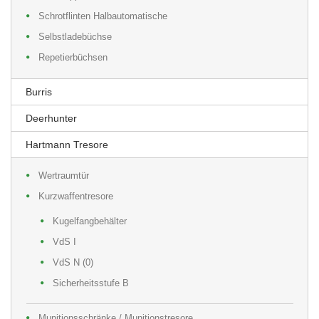
Schrotflinten Halbautomatische
Selbstladebüchse
Repetierbüchsen
Burris
Deerhunter
Hartmann Tresore
Wertraumtür
Kurzwaffentresore
Kugelfangbehälter
VdS I
VdS N (0)
Sicherheitsstufe B
Munitionsschränke / Munitionstresore