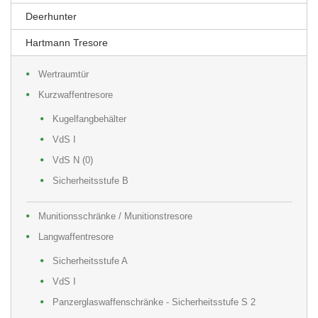
Deerhunter
Hartmann Tresore
Wertraumtür
Kurzwaffentresore
Kugelfangbehälter
VdS I
VdS N (0)
Sicherheitsstufe B
Munitionsschränke / Munitionstresore
Langwaffentresore
Sicherheitsstufe A
VdS I
Panzerglaswaffenschränke - Sicherheitsstufe S 2