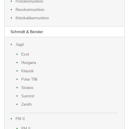
Pistolenmunition
Revolvermunition
Kleinkalibermunition
Schmidt & Bender
Jagd
Exot
Hungaria
Klassik
Polar T96
Stratos
Summit
Zenith
PM II
PM II