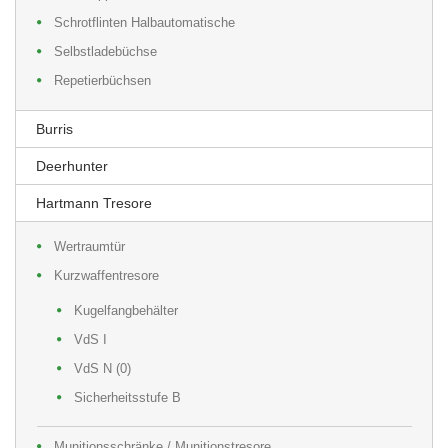
Schrotflinten Halbautomatische
Selbstladebüchse
Repetierbüchsen
Burris
Deerhunter
Hartmann Tresore
Wertraumtür
Kurzwaffentresore
Kugelfangbehälter
VdS I
VdS N (0)
Sicherheitsstufe B
Munitionsschränke / Munitionstresore