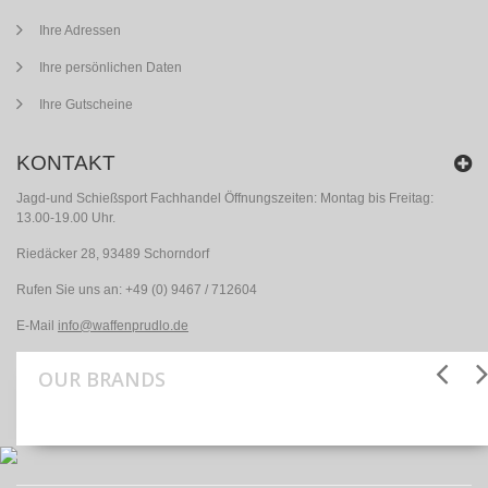
Ihre Adressen
Ihre persönlichen Daten
Ihre Gutscheine
KONTAKT
Jagd-und Schießsport Fachhandel Öffnungszeiten: Montag bis Freitag:
13.00-19.00 Uhr.
Riedäcker 28, 93489 Schorndorf
Rufen Sie uns an:
+49 (0) 9467 / 712604
E-Mail
info@waffenprudlo.de
OUR BRANDS