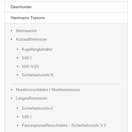
Deerhunter
Hartmann Tresore
Wertraumtür
Kurzwaffentresore
Kugelfangbehälter
VdS I
VdS N (0)
Sicherheitsstufe B
Munitionsschränke / Munitionstresore
Langwaffentresore
Sicherheitsstufe A
VdS I
Panzerglaswaffenschränke - Sicherheitsstufe S 2