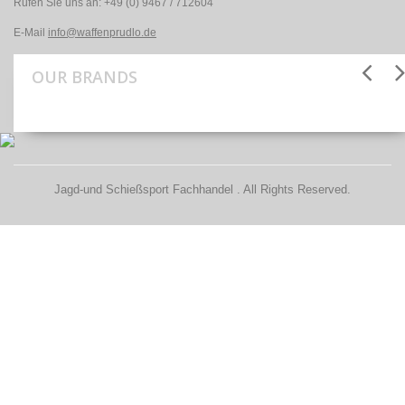
Rufen Sie uns an:
+49 (0) 9467 / 712604
E-Mail
info@waffenprudlo.de
OUR BRANDS
Jagd-und Schießsport Fachhandel . All Rights Reserved.