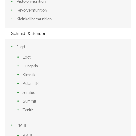
Pistolenmunition
Revolvermunition
Kleinkalibermunition
Schmidt & Bender
Jagd
Exot
Hungaria
Klassik
Polar T96
Stratos
Summit
Zenith
PM II
PM II