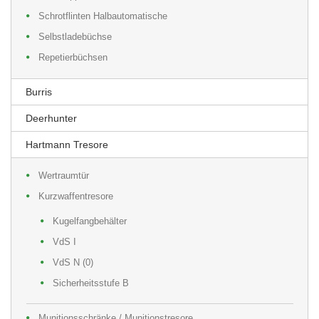
Schrotflinten Halbautomatische
Selbstladebüchse
Repetierbüchsen
Burris
Deerhunter
Hartmann Tresore
Wertraumtür
Kurzwaffentresore
Kugelfangbehälter
VdS I
VdS N (0)
Sicherheitsstufe B
Munitionsschränke / Munitionstresore