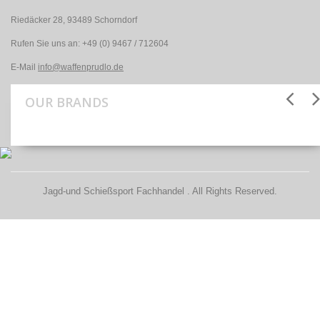
Riedäcker 28, 93489 Schorndorf
Rufen Sie uns an:
+49 (0) 9467 / 712604
E-Mail
info@waffenprudlo.de
OUR BRANDS
Jagd-und Schießsport Fachhandel . All Rights Reserved.