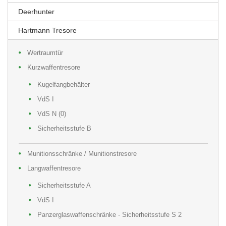
Deerhunter
Hartmann Tresore
Wertraumtür
Kurzwaffentresore
Kugelfangbehälter
VdS I
VdS N (0)
Sicherheitsstufe B
Munitionsschränke / Munitionstresore
Langwaffentresore
Sicherheitsstufe A
VdS I
Panzerglaswaffenschränke - Sicherheitsstufe S 2