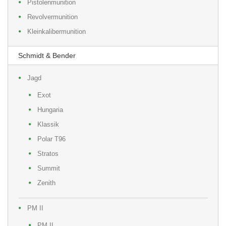
Pistolenmunition
Revolvermunition
Kleinkalibermunition
Schmidt & Bender
Jagd
Exot
Hungaria
Klassik
Polar T96
Stratos
Summit
Zenith
PM II
PM II