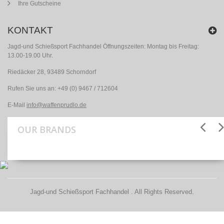
Ihre Gutscheine
KONTAKT
Jagd-und Schießsport Fachhandel Öffnungszeiten: Montag bis Freitag:
13.00-19.00 Uhr.
Riedäcker 28, 93489 Schorndorf
Rufen Sie uns an:
+49 (0) 9467 / 712604
E-Mail
info@waffenprudlo.de
OUR BRANDS
Jagd-und Schießsport Fachhandel . All Rights Reserved.