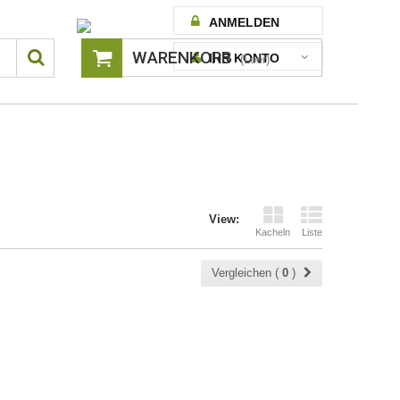
ANMELDEN
WARENKORB
IHR KONTO
(Leer)
View:
Kacheln
Liste
Vergleichen (
0
)