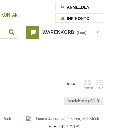
ANMELDEN
IHR KONTO
WARENKORB
(Leer)
View:
Kacheln
Liste
Vergleichen (
0
)
6,50 €
7,90 €