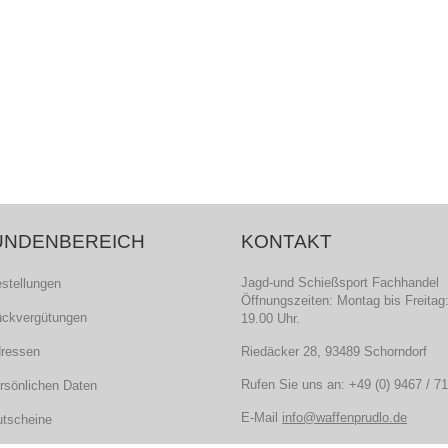
UNDENBEREICH
KONTAKT
Jagd-und Schießsport Fachhandel
estellungen
Öffnungszeiten: Montag bis Freitag:
ückvergütungen
19.00 Uhr.
dressen
Riedäcker 28, 93489 Schorndorf
Rufen Sie uns an:
+49 (0) 9467 / 7
ersönlichen Daten
E-Mail
info@waffenprudlo.de
utscheine