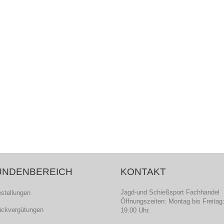
UNDENBEREICH
KONTAKT
Jagd-und Schießsport Fachhandel
estellungen
Öffnungszeiten: Montag bis Freitag:
ückvergütungen
19.00 Uhr.