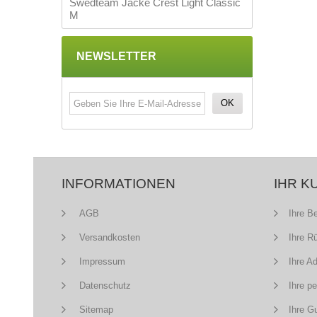
Swedteam Jacke Crest Light Classic
M
NEWSLETTER
OK
INFORMATIONEN
IHR K
AGB
Ihre B
Versandkosten
Ihre R
Impressum
Ihre A
Datenschutz
Ihre p
Sitemap
Ihre G