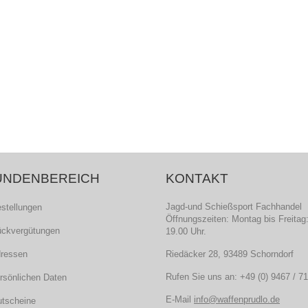
UNDENBEREICH
KONTAKT
Jagd-und Schießsport Fachhandel
estellungen
Öffnungszeiten: Montag bis Freitag:
ückvergütungen
19.00 Uhr.
dressen
Riedäcker 28, 93489 Schorndorf
Rufen Sie uns an:
+49 (0) 9467 / 7
ersönlichen Daten
E-Mail
info@waffenprudlo.de
utscheine