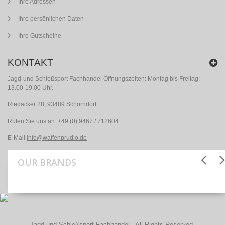
Ihre Adressen
Ihre persönlichen Daten
Ihre Gutscheine
KONTAKT
Jagd-und Schießsport Fachhandel Öffnungszeiten: Montag bis Freitag:
13.00-19.00 Uhr.
Riedäcker 28, 93489 Schorndorf
Rufen Sie uns an:
+49 (0) 9467 / 712604
E-Mail
info@waffenprudlo.de
OUR BRANDS
Jagd-und Schießsport Fachhandel . All Rights Reserved.