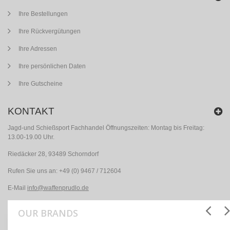
Ihre Bestellungen
Ihre Rückvergütungen
Ihre Adressen
Ihre persönlichen Daten
Ihre Gutscheine
KONTAKT
Jagd-und Schießsport Fachhandel Öffnungszeiten: Montag bis Freitag:
13.00-19.00 Uhr.
Riedäcker 28, 93489 Schorndorf
Rufen Sie uns an:
+49 (0) 9467 / 712604
E-Mail
info@waffenprudlo.de
OUR BRANDS