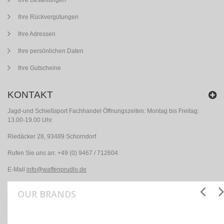
Ihre Rückvergütungen
Ihre Adressen
Ihre persönlichen Daten
Ihre Gutscheine
KONTAKT
Jagd-und Schießsport Fachhandel Öffnungszeiten: Montag bis Freitag:
13.00-19.00 Uhr.
Riedäcker 28, 93489 Schorndorf
Rufen Sie uns an:
+49 (0) 9467 / 712604
E-Mail
info@waffenprudlo.de
OUR BRANDS