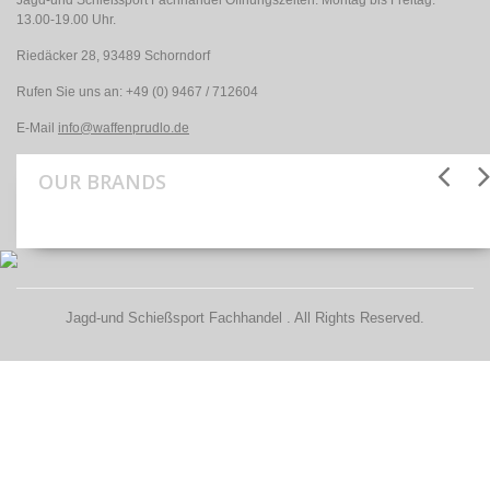
Jagd-und Schießsport Fachhandel Öffnungszeiten: Montag bis Freitag:
13.00-19.00 Uhr.
Riedäcker 28, 93489 Schorndorf
Rufen Sie uns an:
+49 (0) 9467 / 712604
E-Mail
info@waffenprudlo.de
OUR BRANDS
Jagd-und Schießsport Fachhandel . All Rights Reserved.