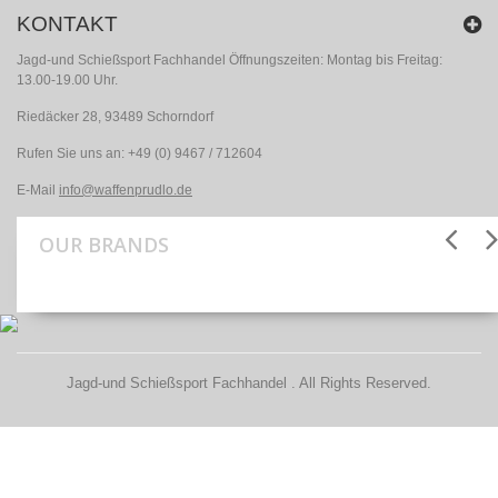
KONTAKT
Jagd-und Schießsport Fachhandel Öffnungszeiten: Montag bis Freitag:
13.00-19.00 Uhr.
Riedäcker 28, 93489 Schorndorf
Rufen Sie uns an:
+49 (0) 9467 / 712604
E-Mail
info@waffenprudlo.de
OUR BRANDS
Jagd-und Schießsport Fachhandel . All Rights Reserved.