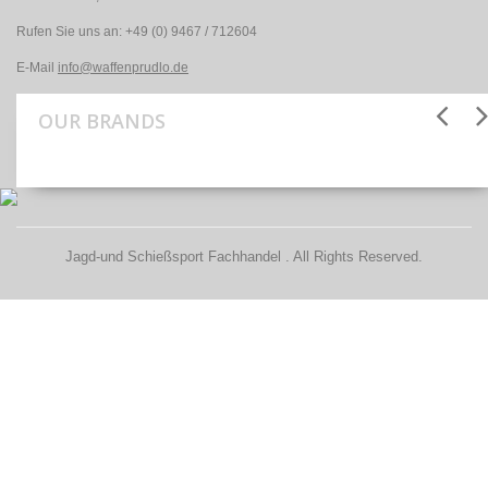
Rufen Sie uns an:
+49 (0) 9467 / 712604
E-Mail
info@waffenprudlo.de
OUR BRANDS
Jagd-und Schießsport Fachhandel . All Rights Reserved.