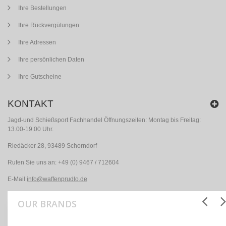
Ihre Bestellungen
Ihre Rückvergütungen
Ihre Adressen
Ihre persönlichen Daten
Ihre Gutscheine
KONTAKT
Jagd-und Schießsport Fachhandel Öffnungszeiten: Montag bis Freitag:
13.00-19.00 Uhr.
Riedäcker 28, 93489 Schorndorf
Rufen Sie uns an:
+49 (0) 9467 / 712604
E-Mail
info@waffenprudlo.de
OUR BRANDS