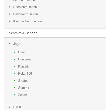
Pistolenmunition
Revolvermunition
Kleinkalibermunition
Schmidt & Bender
Jagd
Exot
Hungaria
Klassik
Polar T96
Stratos
Summit
Zenith
PM II