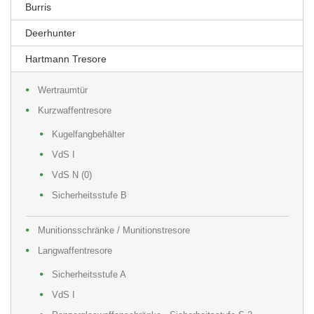
Burris
Deerhunter
Hartmann Tresore
Wertraumtür
Kurzwaffentresore
Kugelfangbehälter
VdS I
VdS N (0)
Sicherheitsstufe B
Munitionsschränke / Munitionstresore
Langwaffentresore
Sicherheitsstufe A
VdS I