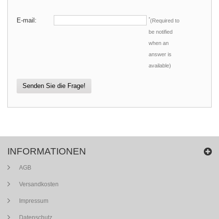
E-mail:
*
(Required to
be notified
when an
answer is
available)
Senden Sie die Frage!
INFORMATIONEN
AGB
Versandkosten
Impressum
Datenschutz