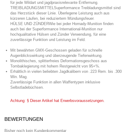
für jede Wildart und jagdpraxisrelevante Entfernung.
TREIBLADUNGSMITTELSuperformance Treibladungsmittel sind
das Herzstück dieser Linie. Überlegene Leistung auch aus
kürzeren Läufen, bei reduziertem Mündungsfeuer.
HÜLSE UND ZÜNDERWie bei jeder Hornady-Munition finden
auch bei der Superformance International-Munition nur
hochqualitative Hülsen und Zünder Verwendung, für eine
zuverlässige Funktion und Leistung im Feld.
Mit bewährten GMX-Geschossen geladen für schnelle
Augenblickswirkung und überzeugende Tiefenwirkung.
Monolithisches, splitterfreies Deformationsgeschoss aus
Tombaklegierung mit hohem Restgewicht von 95+%.
Erhältlich in vielen beliebten Jagdkalibern von .223 Rem. bis .300
Win. Mag.
Zuverlässige Funktion in allen Waffentypen inklusive
Selbstladebüchsen.
Achtung: § Dieser Artikel hat Erwerbsvoraussetzungen.
BEWERTUNGEN
Bisher noch kein Kundenkommentar