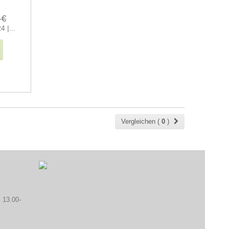
 €
 |...
Vergleichen (
0
)
 13.00-