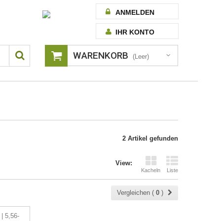
ANMELDEN
IHR KONTO
WARENKORB
(Leer)
2 Artikel gefunden
View:
Kacheln
Liste
Vergleichen (
0
)