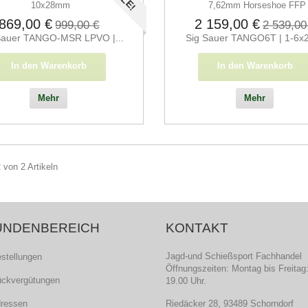
869,00 €
2 159,00 €
999,00 €
2 539,00
Sauer TANGO-MSR LPVO |...
Sig Sauer TANGO6T | 1-6x24
In den Warenkorb
In den Warenkorb
Mehr
Mehr
2 von 2 Artikeln
UNDENBEREICH
KONTAKT
Jagd-und Schießsport Fachhandel
estellungen
Öffnungszeiten: Montag bis Freitag:
ückvergütungen
19.00 Uhr.
dressen
Riedäcker 28, 93489 Schorndorf