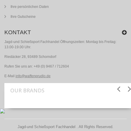
Ihre persönlichen Daten
Ihre Gutscheine
KONTAKT
Jagd-und Schießsport Fachhandel Öffnungszeiten: Montag bis Freitag:
13.00-19.00 Uhr.
Riedäcker 28, 93489 Schorndorf
Rufen Sie uns an:
+49 (0) 9467 / 712604
E-Mail
info@waffenprudlo.de
OUR BRANDS
Jagd-und Schießsport Fachhandel . All Rights Reserved.