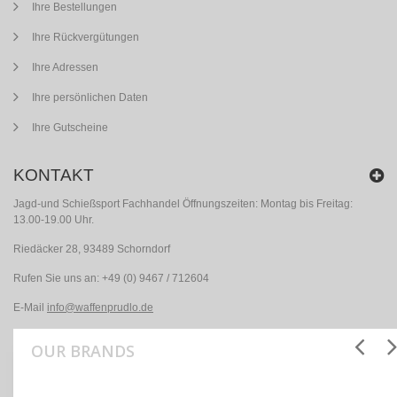
Ihre Bestellungen
Ihre Rückvergütungen
Ihre Adressen
Ihre persönlichen Daten
Ihre Gutscheine
KONTAKT
Jagd-und Schießsport Fachhandel Öffnungszeiten: Montag bis Freitag:
13.00-19.00 Uhr.
Riedäcker 28, 93489 Schorndorf
Rufen Sie uns an:
+49 (0) 9467 / 712604
E-Mail
info@waffenprudlo.de
OUR BRANDS