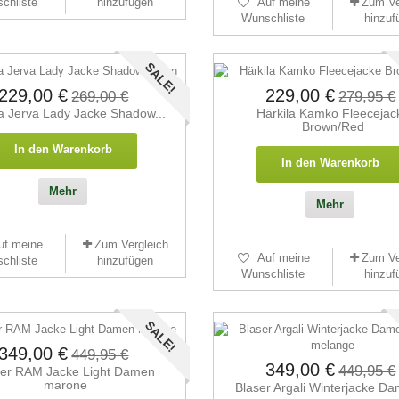
chliste
hinzufügen
Auf meine
Zum Ve
Wunschliste
hinzuf
SALE!
229,00 €
229,00 €
269,00 €
279,95 €
la Jerva Lady Jacke Shadow...
Härkila Kamko Fleecejac
Brown/Red
In den Warenkorb
In den Warenkorb
Mehr
Mehr
uf meine
Zum Vergleich
Auf meine
Zum Ve
chliste
hinzufügen
Wunschliste
hinzuf
SALE!
349,00 €
449,95 €
349,00 €
449,95 €
ser RAM Jacke Light Damen
marone
Blaser Argali Winterjacke Da