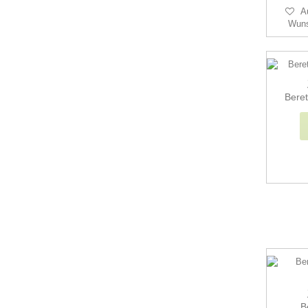
A
Wuns
Beret
B