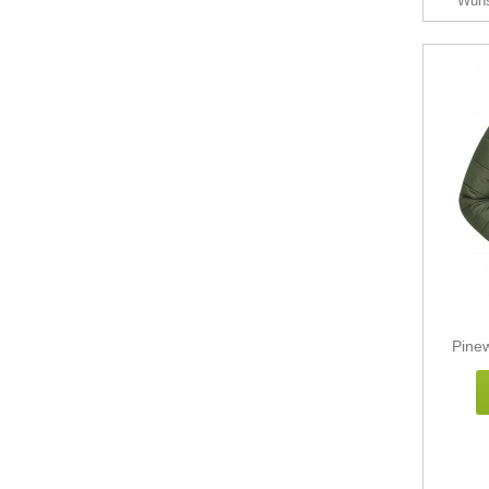
Wuns
Pine