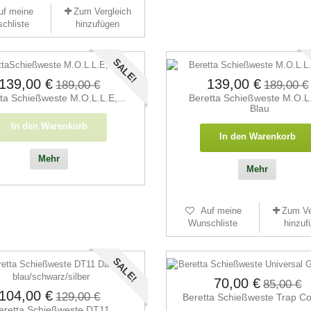
uf meine
Zum Vergleich
chliste
hinzufügen
SALE!
139,00 €
139,00 €
189,00 €
189,00 €
ta Schießweste M.O.L.L.E,...
Beretta Schießweste M.O.L
Blau
In den Warenkorb
In den Warenkorb
Mehr
Mehr
Auf meine
Zum Ve
Wunschliste
hinzuf
SALE!
70,00 €
85,00 €
104,00 €
129,00 €
Beretta Schieß­weste Trap Cot
eretta Schießweste DT11