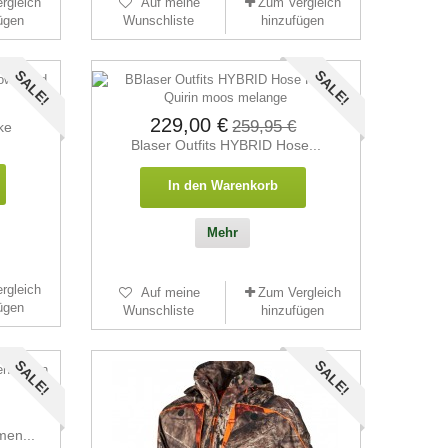
rgleich
Auf meine
Zum Vergleich
ügen
Wunschliste
hinzufügen
SALE!
SALE!
229,00 €
259,95 €
ke
Blaser Outfits HYBRID Hose...
In den Warenkorb
Mehr
rgleich
Auf meine
Zum Vergleich
ügen
Wunschliste
hinzufügen
SALE!
SALE!
men...