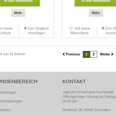
In den Warenkorb
In den Warenkorb
Mehr
Mehr
uf meine
Zum Vergleich
Auf meine
Zum Ve
chliste
hinzufügen
Wunschliste
hinzuf
24 von 41 Artikeln
Previous
1
2
Weiter
UNDENBEREICH
KONTAKT
Jagd-und Schießsport Fachhandel
estellungen
Öffnungszeiten: Montag bis Freitag:
ückvergütungen
19.00 Uhr.
dressen
Riedäcker 28, 93489 Schorndorf