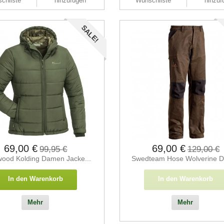
chliste
hinzufügen
Wunschliste
hinzuf
SALE!
69,00 €
69,00 €
99,95 €
129,00 €
wood Kolding Damen Jacke...
Swedteam Hose Wolverine 
In den Warenkorb
In den Warenkorb
Mehr
Mehr