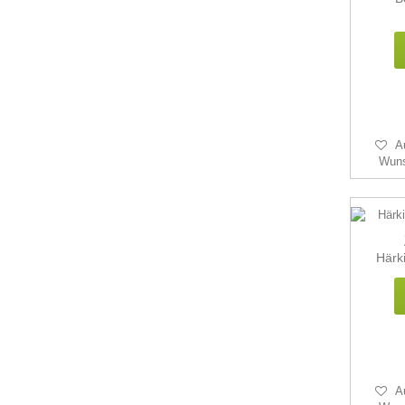
A
Wuns
Härki
A