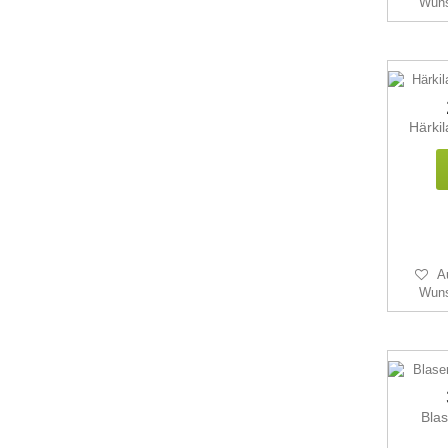
Wuns
Härki
A
Wuns
Bla