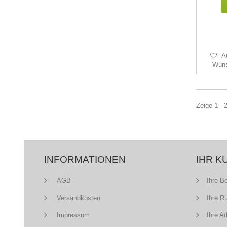
A
Wuns
Zeige 1 - 
INFORMATIONEN
IHR K
AGB
Ihre B
Versandkosten
Ihre R
Impressum
Ihre A