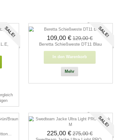
SALE!
SALE!
109,00 €
129,00 €
.L.E,
Beretta Schießweste DT11 Blau
In den Warenkorb
Mehr
rgleich
ügen
SALE!
225,00 €
275,00 €
ton...
Swedteam Jacke Ultra Light PRO...