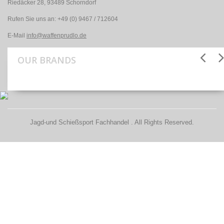
Riedäcker 28, 93489 Schorndorf
Rufen Sie uns an:
+49 (0) 9467 / 712604
E-Mail
info@waffenprudlo.de
OUR BRANDS
Jagd-und Schießsport Fachhandel . All Rights Reserved.