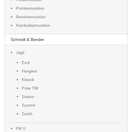
Pistolenmunition
Revolvermunition
Kleinkalibermunition
Schmidt & Bender
Jagd
Exot
Hungaria
Klassik
Polar T96
Stratos
Summit
Zenith
PM II