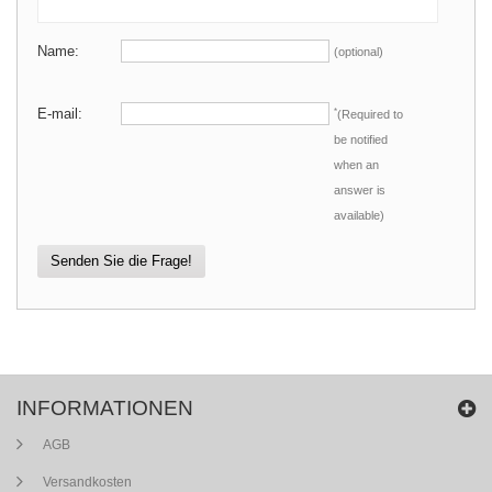
Name:
(optional)
E-mail:
*
(Required to
be notified
when an
answer is
available)
Senden Sie die Frage!
INFORMATIONEN
AGB
Versandkosten