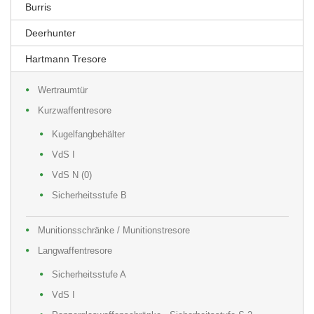
Burris
Deerhunter
Hartmann Tresore
Wertraumtür
Kurzwaffentresore
Kugelfangbehälter
VdS I
VdS N (0)
Sicherheitsstufe B
Munitionsschränke / Munitionstresore
Langwaffentresore
Sicherheitsstufe A
VdS I