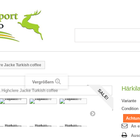
re Jacke Turkish coffee
Vergrößern
Härkil
SALE!
Variante
Condition
Achtung
An e
Aus