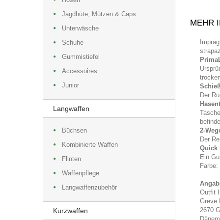
Jagdhüte, Mützen & Caps
MEHR 
Unterwäsche
Impräg
Schuhe
strapa
Gummistiefel
Prima
Ursprü
Accessoires
trocke
Junior
Schieß
Der Rü
Hasen
Langwaffen
Tasche
befinde
Büchsen
2-Weg
Der Re
Kombinierte Waffen
Quick 
Ein Gu
Flinten
Farbe:
Waffenpflege
Angabe
Langwaffenzubehör
Outfit 
Greve 
2670 G
Kurzwaffen
Dänem