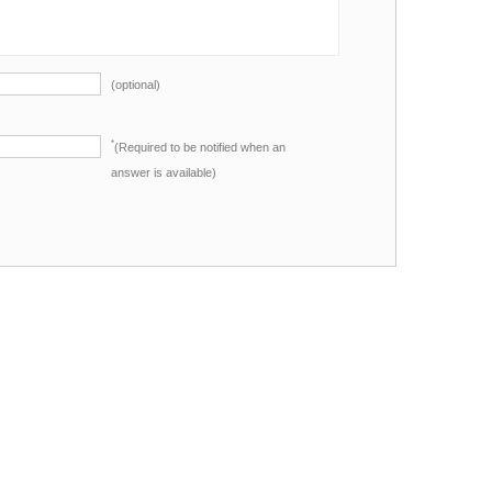
(optional)
*
(Required to be notified when an
answer is available)