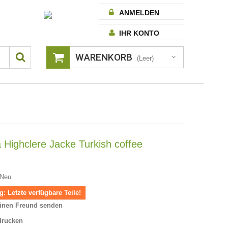
ANMELDEN
IHR KONTO
WARENKORB
(Leer)
a Highclere Jacke Turkish coffee
Neu
: Letzte verfügbare Teile!
inen Freund senden
drucken