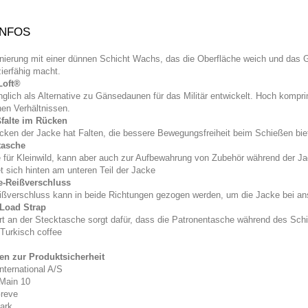
INFOS
nierung mit einer dünnen Schicht Wachs, das die Oberfläche weich und das
zierfähig macht.
Loft®
nglich als Alternative zu Gänsedaunen für das Militär entwickelt. Hoch kompri
nen Verhältnissen.
falte im Rücken
cken der Jacke hat Falten, die bessere Bewegungsfreiheit beim Schießen bie
tasche
 für Kleinwild, kann aber auch zur Aufbewahrung von Zubehör während der Ja
t sich hinten am unteren Teil der Jacke
e-Reißverschluss
ißverschluss kann in beide Richtungen gezogen werden, um die Jacke bei anspr
Load Strap
rt an der Stecktasche sorgt dafür, dass die Patronentasche während des Schi
 Turkisch coffee
n zur Produktsicherheit
International A/S
Main 10
reve
ark