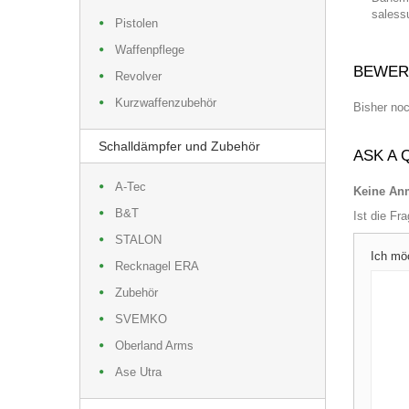
saless
Pistolen
Waffenpflege
BEWER
Revolver
Kurzwaffenzubehör
Bisher no
Schalldämpfer und Zubehör
ASK A 
A-Tec
Keine Anm
B&T
Ist die Fr
STALON
Ich mö
Recknagel ERA
Zubehör
SVEMKO
Oberland Arms
Ase Utra