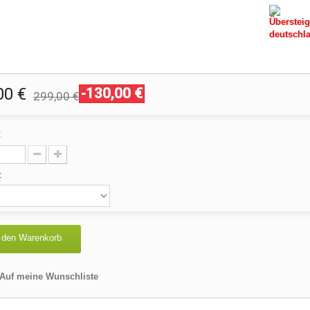
Übersteig
deutschla
00 €
-130,00 €
299,00 €
:
 :
 den Warenkorb
Auf meine Wunschliste