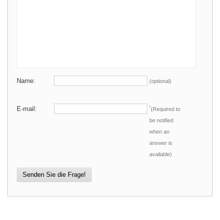
Name:
(optional)
E-mail:
*
(Required to
be notified
when an
answer is
available)
Senden Sie die Frage!