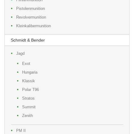
Pistolenmunition
Revolvermunition
Kleinkalibermunition
Schmidt & Bender
Jagd
Exot
Hungaria
Klassik
Polar T96
Stratos
Summit
Zenith
PM II