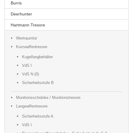
Burris
Deerhunter
Hartmann Tresore
Wertraumtür
Kurzwaffentresore
Kugelfangbehälter
VdS I
VdS N (0)
Sicherheitsstufe B
Munitionsschränke / Munitionstresore
Langwaffentresore
Sicherheitsstufe A
VdS I