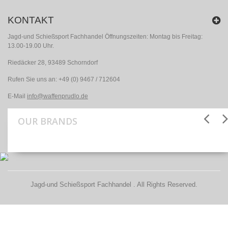
KONTAKT
Jagd-und Schießsport Fachhandel Öffnungszeiten: Montag bis Freitag:
13.00-19.00 Uhr.
Riedäcker 28, 93489 Schorndorf
Rufen Sie uns an:
+49 (0) 9467 / 712604
E-Mail
info@waffenprudlo.de
OUR BRANDS
Jagd-und Schießsport Fachhandel . All Rights Reserved.