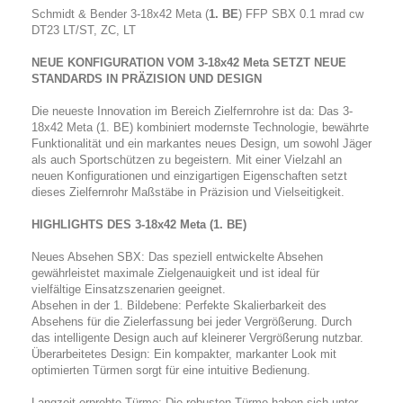
Schmidt & Bender 3-18x42 Meta (
1. BE
) FFP SBX 0.1 mrad cw
DT23 LT/ST, ZC, LT
NEUE KONFIGURATION VOM 3-18x42 Meta SETZT NEUE
STANDARDS IN PRÄZISION UND DESIGN
Die neueste Innovation im Bereich Zielfernrohre ist da: Das 3-
18x42 Meta (1. BE) kombiniert modernste Technologie, bewährte
Funktionalität und ein markantes neues Design, um sowohl Jäger
als auch Sportschützen zu begeistern. Mit einer Vielzahl an
neuen Konfigurationen und einzigartigen Eigenschaften setzt
dieses Zielfernrohr Maßstäbe in Präzision und Vielseitigkeit.
HIGHLIGHTS DES 3-18x42 Meta (1. BE)
Neues Absehen SBX: Das speziell entwickelte Absehen
gewährleistet maximale Zielgenauigkeit und ist ideal für
vielfältige Einsatzszenarien geeignet.
Absehen in der 1. Bildebene: Perfekte Skalierbarkeit des
Absehens für die Zielerfassung bei jeder Vergrößerung. Durch
das intelligente Design auch auf kleinerer Vergrößerung nutzbar.
Überarbeitetes Design: Ein kompakter, markanter Look mit
optimierten Türmen sorgt für eine intuitive Bedienung.
Langzeit erprobte Türme: Die robusten Türme haben sich unter