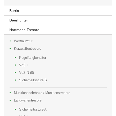
Burris
Deerhunter
Hartmann Tresore
Wertraumtür
Kurzwaffentresore
Kugelfangbehälter
VdS I
VdS N (0)
Sicherheitsstufe B
Munitionsschränke / Munitionstresore
Langwaffentresore
Sicherheitsstufe A