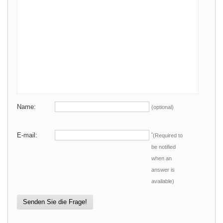
Name:
(optional)
E-mail:
*
(Required to
be notified
when an
answer is
available)
Senden Sie die Frage!