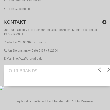
Ihre persönlichen Daten
Ihre Gutscheine
KONTAKT
Jagd-und Schießsport Fachhandel Öffnungszeiten: Montag bis Freitag:
13.00-19.00 Uhr.
Riedäcker 28, 93489 Schorndorf
Rufen Sie uns an:
+49 (0) 9467 / 712604
E-Mail
info@waffenprudlo.de
OUR BRANDS
Jagd-und Schießsport Fachhandel . All Rights Reserved.