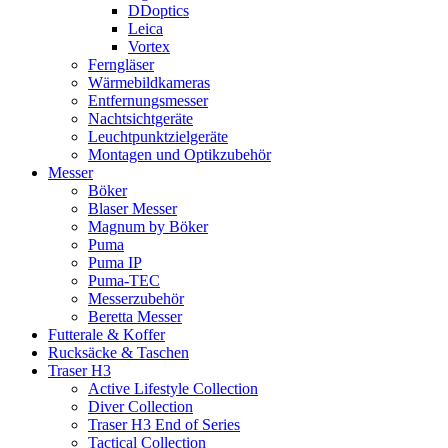
DDoptics
Leica
Vortex
Ferngläser
Wärmebildkameras
Entfernungsmesser
Nachtsichtgeräte
Leuchtpunktzielgeräte
Montagen und Optikzubehör
Messer
Böker
Blaser Messer
Magnum by Böker
Puma
Puma IP
Puma-TEC
Messerzubehör
Beretta Messer
Futterale & Koffer
Rucksäcke & Taschen
Traser H3
Active Lifestyle Collection
Diver Collection
Traser H3 End of Series
Tactical Collection