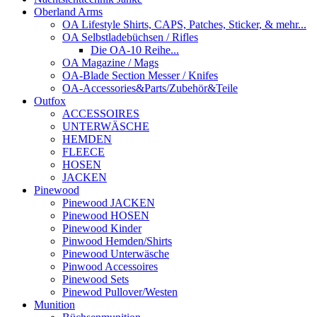
Oberland Arms
OA Lifestyle Shirts, CAPS, Patches, Sticker, & mehr...
OA Selbstladebüchsen / Rifles
Die OA-10 Reihe...
OA Magazine / Mags
OA-Blade Section Messer / Knifes
OA-Accessories&Parts/Zubehör&Teile
Outfox
ACCESSOIRES
UNTERWÄSCHE
HEMDEN
FLEECE
HOSEN
JACKEN
Pinewood
Pinewood JACKEN
Pinewood HOSEN
Pinewood Kinder
Pinwood Hemden/Shirts
Pinewood Unterwäsche
Pinwood Accessoires
Pinewood Sets
Pinewod Pullover/Westen
Munition