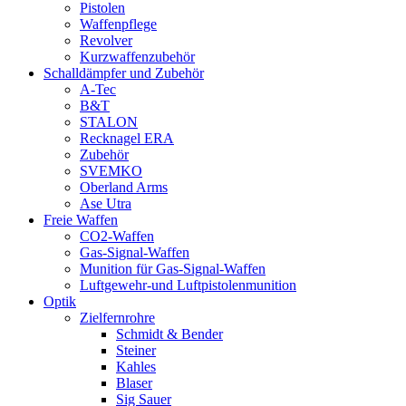
Pistolen
Waffenpflege
Revolver
Kurzwaffenzubehör
Schalldämpfer und Zubehör
A-Tec
B&T
STALON
Recknagel ERA
Zubehör
SVEMKO
Oberland Arms
Ase Utra
Freie Waffen
CO2-Waffen
Gas-Signal-Waffen
Munition für Gas-Signal-Waffen
Luftgewehr-und Luftpistolenmunition
Optik
Zielfernrohre
Schmidt & Bender
Steiner
Kahles
Blaser
Sig Sauer