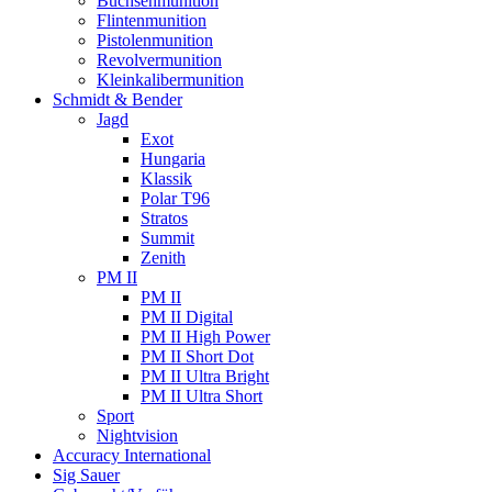
Büchsenmunition
Flintenmunition
Pistolenmunition
Revolvermunition
Kleinkalibermunition
Schmidt & Bender
Jagd
Exot
Hungaria
Klassik
Polar T96
Stratos
Summit
Zenith
PM II
PM II
PM II Digital
PM II High Power
PM II Short Dot
PM II Ultra Bright
PM II Ultra Short
Sport
Nightvision
Accuracy International
Sig Sauer