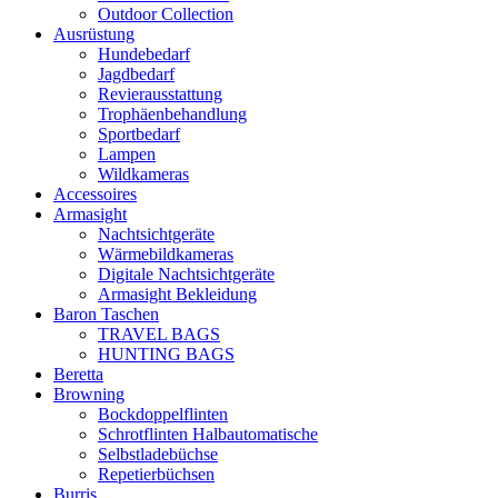
Outdoor Collection
Ausrüstung
Hundebedarf
Jagdbedarf
Revierausstattung
Trophäenbehandlung
Sportbedarf
Lampen
Wildkameras
Accessoires
Armasight
Nachtsichtgeräte
Wärmebildkameras
Digitale Nachtsichtgeräte
Armasight Bekleidung
Baron Taschen
TRAVEL BAGS
HUNTING BAGS
Beretta
Browning
Bockdoppelflinten
Schrotflinten Halbautomatische
Selbstladebüchse
Repetierbüchsen
Burris