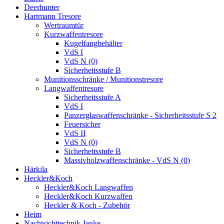
Deerhunter
Hartmann Tresore
Wertraumtür
Kurzwaffentresore
Kugelfangbehälter
VdS I
VdS N (0)
Sicherheitsstufe B
Munitionsschränke / Munitionstresore
Langwaffentresore
Sicherheitsstufe A
VdS I
Panzerglaswaffenschränke - Sicherheitsstufe S 2
Feuersicher
VdS II
VdS N (0)
Sicherheitsstufe B
Massivholzwaffenschränke - VdS N (0)
Härkila
Heckler&Koch
Heckler&Koch Langwaffen
Heckler&Koch Kurzwaffen
Heckler & Koch - Zubehör
Heim
Nachtsichttechnik Janke