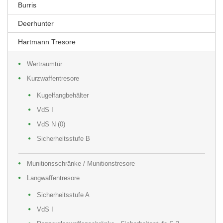
Burris
Deerhunter
Hartmann Tresore
Wertraumtür
Kurzwaffentresore
Kugelfangbehälter
VdS I
VdS N (0)
Sicherheitsstufe B
Munitionsschränke / Munitionstresore
Langwaffentresore
Sicherheitsstufe A
VdS I