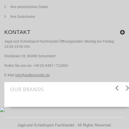
Ihre persönlichen Daten
Ihre Gutscheine
KONTAKT
Jagd-und Schießsport Fachhandel Öffnungszeiten: Montag bis Freitag:
13.00-19.00 Uhr.
Riedäcker 28, 93489 Schorndorf
Rufen Sie uns an:
+49 (0) 9467 / 712604
E-Mail
info@waffenprudlo.de
OUR BRANDS
Jagd-und Schießsport Fachhandel . All Rights Reserved.