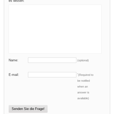
es wissen:
Name:
(optional)
E-mail:
*
(Required to
be notified
when an
answer is
available)
Senden Sie die Frage!