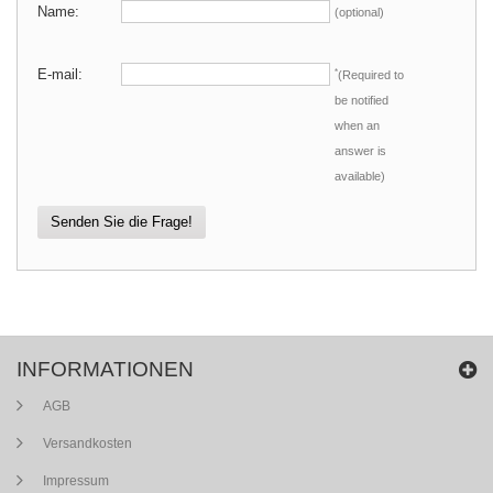
Name:
(optional)
E-mail:
*
(Required to
be notified
when an
answer is
available)
Senden Sie die Frage!
INFORMATIONEN
AGB
Versandkosten
Impressum