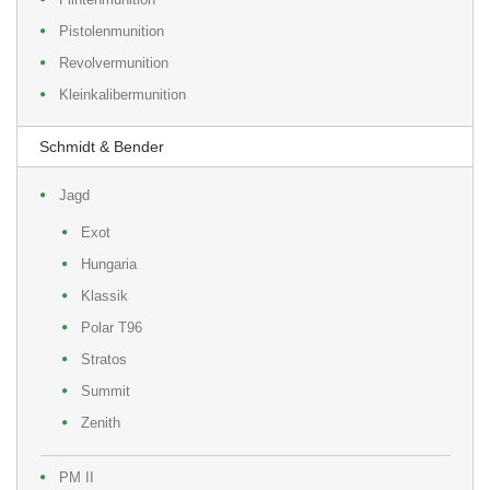
Pistolenmunition
Revolvermunition
Kleinkalibermunition
Schmidt & Bender
Jagd
Exot
Hungaria
Klassik
Polar T96
Stratos
Summit
Zenith
PM II