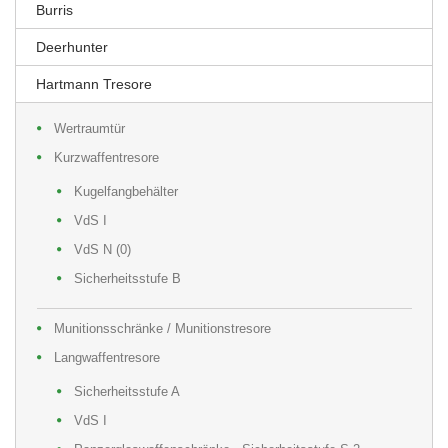
Burris
Deerhunter
Hartmann Tresore
Wertraumtür
Kurzwaffentresore
Kugelfangbehälter
VdS I
VdS N (0)
Sicherheitsstufe B
Munitionsschränke / Munitionstresore
Langwaffentresore
Sicherheitsstufe A
VdS I