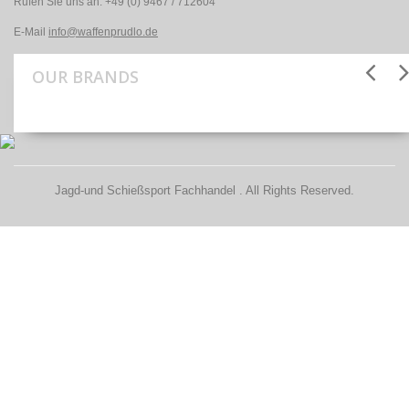
Rufen Sie uns an:
+49 (0) 9467 / 712604
E-Mail
info@waffenprudlo.de
OUR BRANDS
Jagd-und Schießsport Fachhandel . All Rights Reserved.