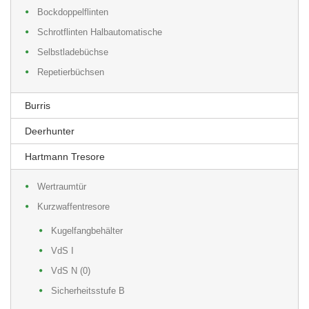
Bockdoppelflinten
Schrotflinten Halbautomatische
Selbstladebüchse
Repetierbüchsen
Burris
Deerhunter
Hartmann Tresore
Wertraumtür
Kurzwaffentresore
Kugelfangbehälter
VdS I
VdS N (0)
Sicherheitsstufe B