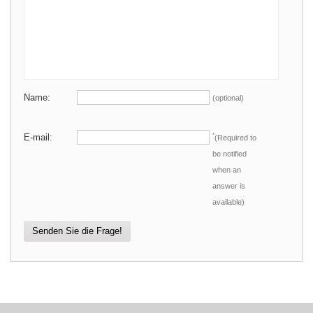
Name:
(optional)
E-mail:
*
(Required to
be notified
when an
answer is
available)
Senden Sie die Frage!