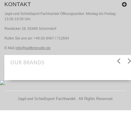
KONTAKT
Jagd-und Schießsport Fachhandel Öffnungszeiten: Montag bis Freitag:
13.00-19.00 Uhr.
Riedäcker 28, 93489 Schorndorf
Rufen Sie uns an:
+49 (0) 9467 / 712604
E-Mail
info@waffenprudlo.de
OUR BRANDS
Jagd-und Schießsport Fachhandel . All Rights Reserved.