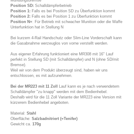
Mündungsbremse
Position SD:
Schalldämpferbetrieb
Position 1:
Falls es bei Position SD zu Überfunktion kommt
Position 2:
Falls es bei Position 1 zu Überfunktion kommt
Position N+
: Für Betrieb mit schwacher Munition oder die Waffe
Unterfunktion hat in Stellung N
Bei kurzem 4-Rail Handschutz oder Slim-Line Vorderschaft kann
die Gasabnahme werzeuglos von vorne verstellt werden.
Aus eigener Erfahrung funktioniert eine MR308 mit 16" Lauf
perfekt in Stellung SD (mit Schalldämpfer) und N (ohne SD/mit
Bremse).
Weil wir von dem Produkt überzeugt sind, haben wir uns
entschlossen, es mit aufzunehmen.
Bei der MR223 mit 11 Zoll
Lauf kann es je nach verwendetem
Schalldämpfer "zu knapp" werden mit dem Bedienhebel.
Deshalb wird für die 11 Zoll Variante der MR223 eine Version mit
kürzerem Bedienhebel angeboten.
Material:
Stahl
Oberfläche:
Salzbadnitriert (=Tenifer)
Gewicht ca.
170g