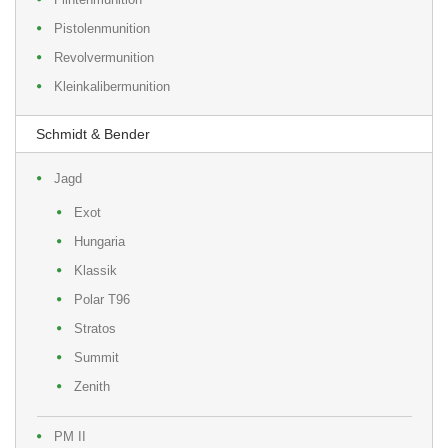
Pistolenmunition
Revolvermunition
Kleinkalibermunition
Schmidt & Bender
Jagd
Exot
Hungaria
Klassik
Polar T96
Stratos
Summit
Zenith
PM II