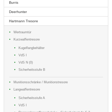
Burris
Deerhunter
Hartmann Tresore
Wertraumtür
Kurzwaffentresore
Kugelfangbehälter
VdS I
VdS N (0)
Sicherheitsstufe B
Munitionsschränke / Munitionstresore
Langwaffentresore
Sicherheitsstufe A
VdS I