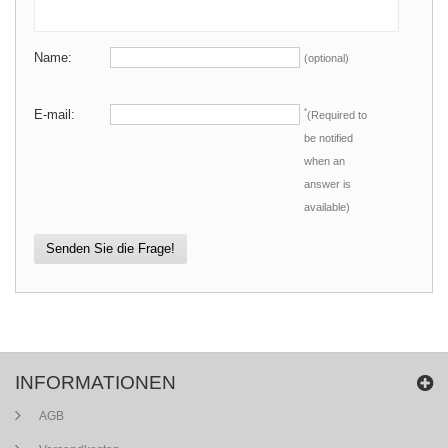
Name:
(optional)
E-mail:
*
(Required to
be notified
when an
answer is
available)
Senden Sie die Frage!
INFORMATIONEN
AGB