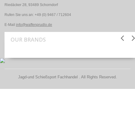
Riedäcker 28, 93489 Schorndorf
Rufen Sie uns an:
+49 (0) 9467 / 712604
E-Mail
info@waffenprudlo.de
OUR BRANDS
Jagd-und Schießsport Fachhandel . All Rights Reserved.