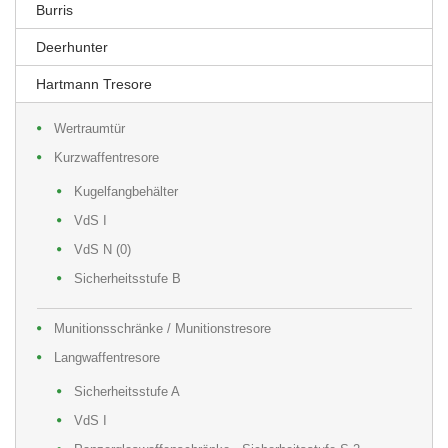
Burris
Deerhunter
Hartmann Tresore
Wertraumtür
Kurzwaffentresore
Kugelfangbehälter
VdS I
VdS N (0)
Sicherheitsstufe B
Munitionsschränke / Munitionstresore
Langwaffentresore
Sicherheitsstufe A
VdS I