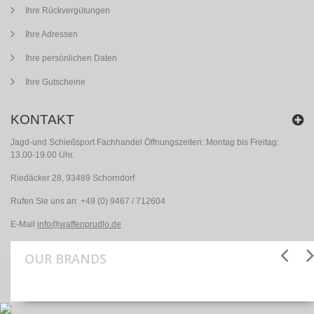
Ihre Rückvergütungen
Ihre Adressen
Ihre persönlichen Daten
Ihre Gutscheine
KONTAKT
Jagd-und Schießsport Fachhandel Öffnungszeiten: Montag bis Freitag:
13.00-19.00 Uhr.
Riedäcker 28, 93489 Schorndorf
Rufen Sie uns an:
+49 (0) 9467 / 712604
E-Mail
info@waffenprudlo.de
OUR BRANDS