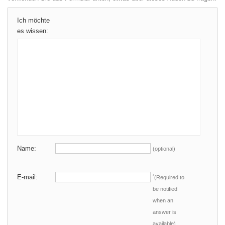
Ich möchte
es wissen:
Name:
(optional)
E-mail:
*
(Required to
be notified
when an
answer is
available)