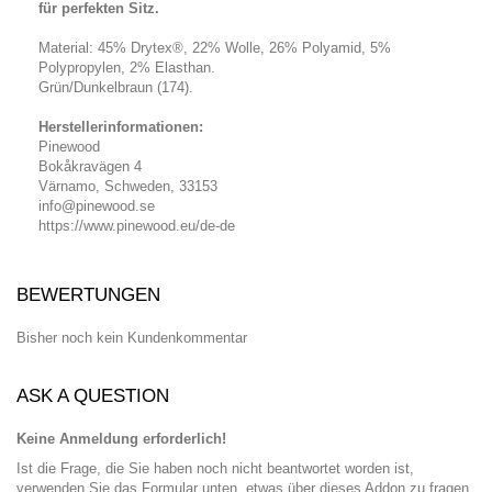
für perfekten Sitz.
Material: 45% Drytex®, 22% Wolle, 26% Polyamid, 5%
Polypropylen, 2% Elasthan.
Grün/Dunkelbraun (174).
Herstellerinformationen:
Pinewood
Bokåkravägen 4
Värnamo, Schweden, 33153
info@pinewood.se
https://www.pinewood.eu/de-de
BEWERTUNGEN
Bisher noch kein Kundenkommentar
ASK A QUESTION
Keine Anmeldung erforderlich!
Ist die Frage, die Sie haben noch nicht beantwortet worden ist,
verwenden Sie das Formular unten, etwas über dieses Addon zu fragen.