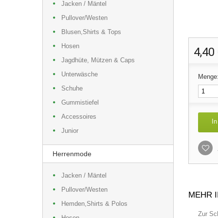
Jacken / Mäntel
Pullover/Westen
Blusen,Shirts & Tops
Hosen
4,40
Jagdhüte, Mützen & Caps
Unterwäsche
Menge
Schuhe
Gummistiefel
Accessoires
In
Junior
Herrenmode
Jacken / Mäntel
Pullover/Westen
MEHR 
Hemden,Shirts & Polos
Zur Sc
Hosen