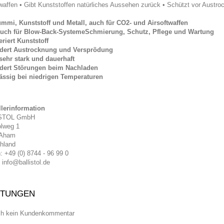
twaffen • Gibt Kunststoffen natürliches Aussehen zurück • Schützt vor Austr
mmi, Kunststoff und Metall, auch für CO2- und Airsoftwaffen
auch für Blow-Back-SystemeSchmierung, Schutz, Pflege und Wartung
riert Kunststoff
ndert Austrocknung und Versprödung
 sehr stark und dauerhaft
dert Störungen beim Nachladen
ässig bei niedrigen Temperaturen
llerinformation
STOL GmbH
olweg 1
 Aham
hland
: +49 (0) 8744 - 96 99 0
 info@ballistol.de
TUNGEN
ch kein Kundenkommentar