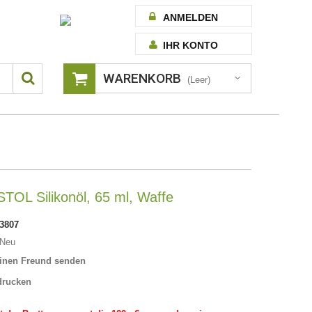
ANMELDEN
IHR KONTO
WARENKORB
(Leer)
TOL Silikonöl, 65 ml, Waffe
3807
Neu
inen Freund senden
drucken