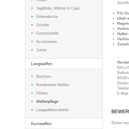
Airsof
Jagdhüte, Mützen & Caps
Für Gu
Unterwäsche
Ideal 
Regene
Schuhe
Verhi
Gummistiefel
Haftet
Verhin
Accessoires
Zuverl
Junior
--
Herste
Langwaffen
BALLI
Ballist
Büchsen
84168
Deutsc
Kombinierte Waffen
Telefon
Flinten
E-Mail:
Waffenpflege
Langwaffenzubehör
BEWER
Bisher no
Kurzwaffen