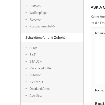
Pistolen
ASK A 
Waffenpflege
Keine Anm
Revolver
Ist die Fr
Kurzwaffenzubehör
Ich mö
Schalldämpfer und Zubehör
A-Tec
B&T
STALON
Recknagel ERA
Zubehör
SVEMKO
Oberland Arms
Name:
Ase Utra
E-mail: