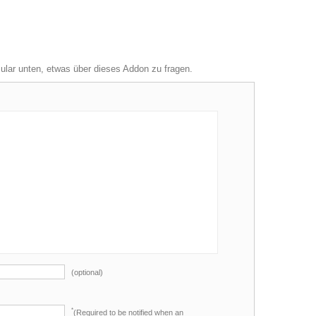
mular unten, etwas über dieses Addon zu fragen.
(optional)
*
(Required to be notified when an