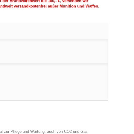
t der Bruttowarenwert die 100,- €, versenden wir
ndweit versandkostenfrei außer Munition und Waffen.
eal zur Pflege und Wartung, auch von CO2 und Gas