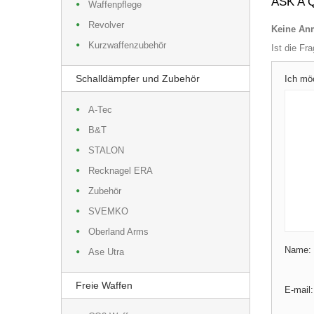
ASK A 
Waffenpflege
Revolver
Keine Anm
Kurzwaffenzubehör
Ist die Fr
Schalldämpfer und Zubehör
Ich mö
A-Tec
B&T
STALON
Recknagel ERA
Zubehör
SVEMKO
Oberland Arms
Name:
Ase Utra
Freie Waffen
E-mail: