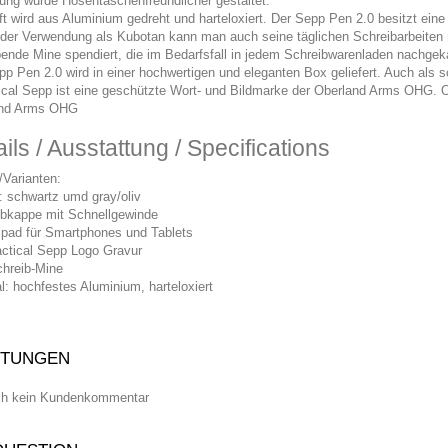
ung wurde Hosentaschenfreundlicher gestaltet.
ift wird aus Aluminium gedreht und harteloxiert. Der Sepp Pen 2.0 besitzt ein
der Verwendung als Kubotan kann man auch seine täglichen Schreibarbeiten mi
bende Mine spendiert, die im Bedarfsfall in jedem Schreibwarenladen nachgek
pp Pen 2.0 wird in einer hochwertigen und eleganten Box geliefert. Auch als
ical Sepp ist eine geschützte Wort- und Bildmarke der Oberland Arms OHG. O
and Arms OHG
ils / Ausstattung / Specifications
/Varianten:
: schwartz umd gray/oliv
bkappe mit Schnellgewinde
ad für Smartphones und Tablets
Tactical Sepp Logo Gravur
chreib-Mine
l: hochfestes Aluminium, harteloxiert
TUNGEN
ch kein Kundenkommentar