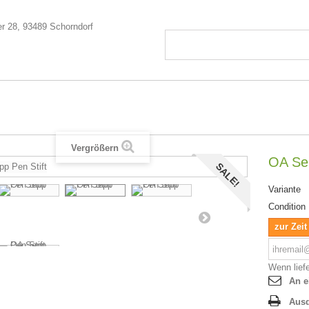
Vergrößern
OA Sep
SALE!
Variante
Condition
zur Zeit
Wenn liefe
An e
Aus