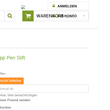
ANMELDEN
WARENKORB
IHR KONTO
(Leer)
p Pen Stift
Neu
 nicht lieferbar
rbar, bitte benachrichtigen
inen Freund senden
drucken