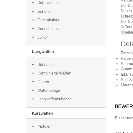
Rändel
Unterwäsche
Der St
Neben 
Schuhe
schrei
Gummistiefel
Der Se
© Tact
Accessoires
Oberl
Junior
Deta
Langwaffen
Farben
Farben
Schrau
Büchsen
Gummip
Kombinierte Waffen
Inkl. 
Soft S
Flinten
Materia
Waffenpflege
Langwaffenzubehör
BEWER
Kurzwaffen
Bisher no
Pistolen