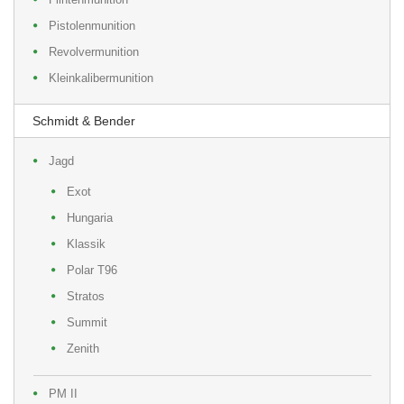
Pistolenmunition
Revolvermunition
Kleinkalibermunition
Schmidt & Bender
Jagd
Exot
Hungaria
Klassik
Polar T96
Stratos
Summit
Zenith
PM II