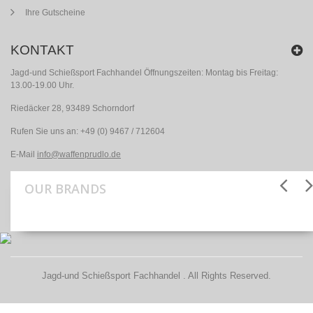
Ihre Gutscheine
KONTAKT
Jagd-und Schießsport Fachhandel Öffnungszeiten: Montag bis Freitag:
13.00-19.00 Uhr.
Riedäcker 28, 93489 Schorndorf
Rufen Sie uns an:
+49 (0) 9467 / 712604
E-Mail
info@waffenprudlo.de
OUR BRANDS
Jagd-und Schießsport Fachhandel . All Rights Reserved.