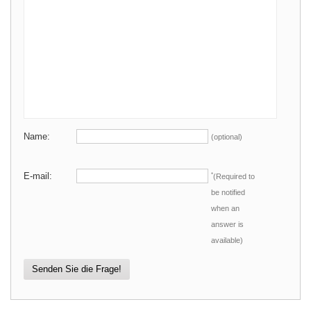
Name:
(optional)
E-mail:
*
(Required to
be notified
when an
answer is
available)
Senden Sie die Frage!