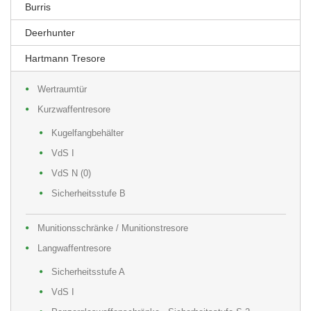
Burris
Deerhunter
Hartmann Tresore
Wertraumtür
Kurzwaffentresore
Kugelfangbehälter
VdS I
VdS N (0)
Sicherheitsstufe B
Munitionsschränke / Munitionstresore
Langwaffentresore
Sicherheitsstufe A
VdS I