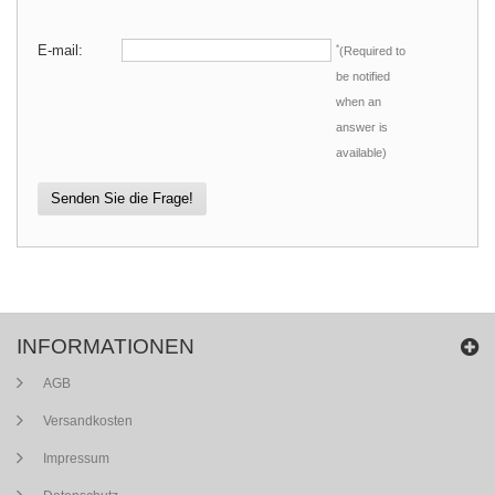
E-mail:
*
(Required to
be notified
when an
answer is
available)
Senden Sie die Frage!
INFORMATIONEN
AGB
Versandkosten
Impressum