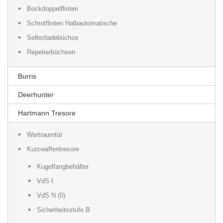
Bockdoppelflinten
Schrotflinten Halbautomatische
Selbstladebüchse
Repetierbüchsen
Burris
Deerhunter
Hartmann Tresore
Wertraumtür
Kurzwaffentresore
Kugelfangbehälter
VdS I
VdS N (0)
Sicherheitsstufe B