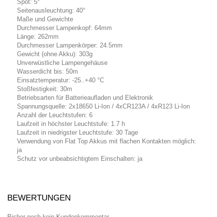
Spot: 5°
Seitenausleuchtung: 40°
Maße und Gewichte
Durchmesser Lampenkopf: 64mm
Länge: 262mm
Durchmesser Lampenkörper: 24.5mm
Gewicht (ohne Akku): 303g
Unverwüstliche Lampengehäuse
Wasserdicht bis: 50m
Einsatztemperatur: -25..+40 °C
Stoßfestigkeit: 30m
Betriebsarten für Batterieaufladen und Elektronik
Spannungsquelle: 2x18650 Li-Ion / 4xCR123A / 4xR123 Li-Ion
Anzahl der Leuchtstufen: 6
Laufzeit in höchster Leuchtstufe: 1.7 h
Laufzeit in niedrigster Leuchtstufe: 30 Tage
Verwendung von Flat Top Akkus mit flachen Kontakten möglich:
ja
Schutz vor unbeabsichtigtem Einschalten: ja
BEWERTUNGEN
Bisher noch kein Kundenkommentar