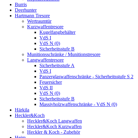
Burris
Deerhunter
Hartmann Tresore
Wertraumtür
Kurzwaffentresore
Kugelfangbehälter
VdS I
VdS N (0)
Sicherheitsstufe B
Munitionsschränke / Munitionstresore
Langwaffentresore
Sicherheitsstufe A
VdS I
Panzerglaswaffenschränke - Sicherheitsstufe S 2
Feuersicher
VdS II
VdS N (0)
Sicherheitsstufe B
Massivholzwaffenschränke - VdS N (0)
Härkila
Heckler&Koch
Heckler&Koch Langwaffen
Heckler&Koch Kurzwaffen
Heckler & Koch - Zubehör
Heim