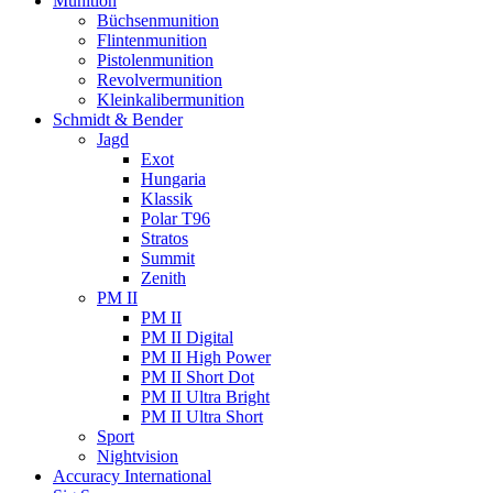
Munition
Büchsenmunition
Flintenmunition
Pistolenmunition
Revolvermunition
Kleinkalibermunition
Schmidt & Bender
Jagd
Exot
Hungaria
Klassik
Polar T96
Stratos
Summit
Zenith
PM II
PM II
PM II Digital
PM II High Power
PM II Short Dot
PM II Ultra Bright
PM II Ultra Short
Sport
Nightvision
Accuracy International