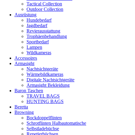
Tactical Collection
Outdoor Collection
Ausrüstung
Hundebedarf
Jagdbedarf
Revierausstattung
Trophäenbehandlung
Sportbedarf
Lampen
Wildkameras
Accessoires
Armasight
Nachtsichtgeräte
Wärmebildkameras
Digitale Nachtsichtgeräte
Armasight Bekleidung
Baron Taschen
TRAVEL BAGS
HUNTING BAGS
Beretta
Browning
Bockdoppelflinten
Schrotflinten Halbautomatische
Selbstladebüchse
Repetierbüchsen