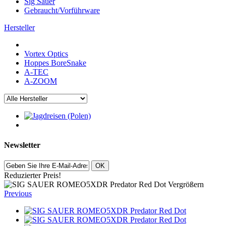
Sig Sauer
Gebraucht/Vorführware
Hersteller
Vortex Optics
Hoppes BoreSnake
A-TEC
A-ZOOM
Newsletter
OK
Reduzierter Preis!
Vergrößern
Previous