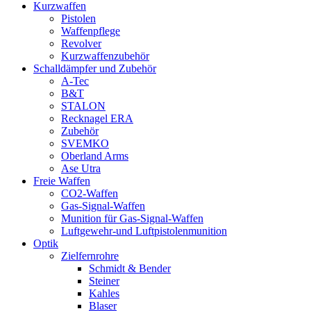
Kurzwaffen
Pistolen
Waffenpflege
Revolver
Kurzwaffenzubehör
Schalldämpfer und Zubehör
A-Tec
B&T
STALON
Recknagel ERA
Zubehör
SVEMKO
Oberland Arms
Ase Utra
Freie Waffen
CO2-Waffen
Gas-Signal-Waffen
Munition für Gas-Signal-Waffen
Luftgewehr-und Luftpistolenmunition
Optik
Zielfernrohre
Schmidt & Bender
Steiner
Kahles
Blaser