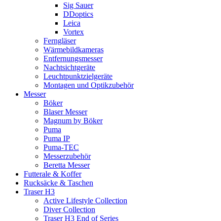
Sig Sauer
DDoptics
Leica
Vortex
Ferngläser
Wärmebildkameras
Entfernungsmesser
Nachtsichtgeräte
Leuchtpunktzielgeräte
Montagen und Optikzubehör
Messer
Böker
Blaser Messer
Magnum by Böker
Puma
Puma IP
Puma-TEC
Messerzubehör
Beretta Messer
Futterale & Koffer
Rucksäcke & Taschen
Traser H3
Active Lifestyle Collection
Diver Collection
Traser H3 End of Series