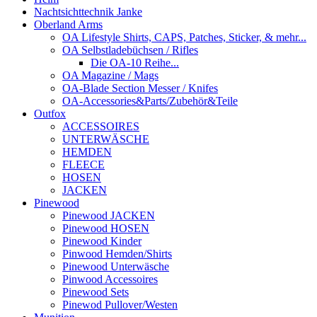
Nachtsichttechnik Janke
Oberland Arms
OA Lifestyle Shirts, CAPS, Patches, Sticker, & mehr...
OA Selbstladebüchsen / Rifles
Die OA-10 Reihe...
OA Magazine / Mags
OA-Blade Section Messer / Knifes
OA-Accessories&Parts/Zubehör&Teile
Outfox
ACCESSOIRES
UNTERWÄSCHE
HEMDEN
FLEECE
HOSEN
JACKEN
Pinewood
Pinewood JACKEN
Pinewood HOSEN
Pinewood Kinder
Pinwood Hemden/Shirts
Pinewood Unterwäsche
Pinwood Accessoires
Pinewood Sets
Pinewod Pullover/Westen