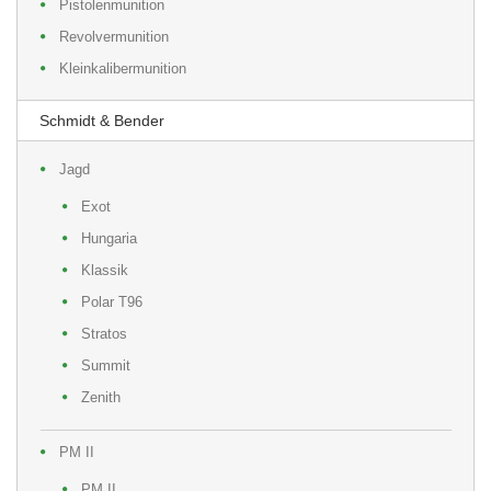
Pistolenmunition
Revolvermunition
Kleinkalibermunition
Schmidt & Bender
Jagd
Exot
Hungaria
Klassik
Polar T96
Stratos
Summit
Zenith
PM II
PM II