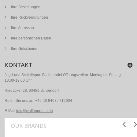
Ihre Bestellungen
Ihre Rückvergütungen
Ihre Adressen
Ihre persönlichen Daten
Ihre Gutscheine
KONTAKT
Jagd-und Schießsport Fachhandel Öffnungszeiten: Montag bis Freitag:
13.00-19.00 Uhr.
Riedäcker 28, 93489 Schorndorf
Rufen Sie uns an:
+49 (0) 9467 / 712604
E-Mail
info@waffenprudlo.de
OUR BRANDS