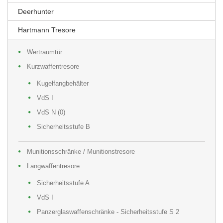
Deerhunter
Hartmann Tresore
Wertraumtür
Kurzwaffentresore
Kugelfangbehälter
VdS I
VdS N (0)
Sicherheitsstufe B
Munitionsschränke / Munitionstresore
Langwaffentresore
Sicherheitsstufe A
VdS I
Panzerglaswaffenschränke - Sicherheitsstufe S 2