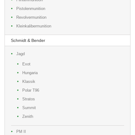
Pistolenmunition
Revolvermunition
Kleinkalibermunition
Schmidt & Bender
Jagd
Exot
Hungaria
Klassik
Polar T96
Stratos
Summit
Zenith
PM II