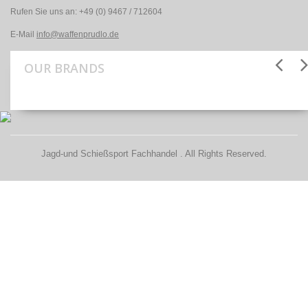
Rufen Sie uns an:
+49 (0) 9467 / 712604
E-Mail
info@waffenprudlo.de
OUR BRANDS
Jagd-und Schießsport Fachhandel . All Rights Reserved.