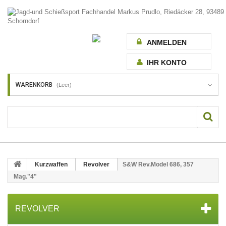
ANMELDEN
IHR KONTO
WARENKORB
(Leer)
Kurzwaffen
Revolver
S&W Rev.Model 686, 357
Mag."4"
REVOLVER