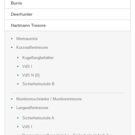
Burris
Deerhunter
Hartmann Tresore
Wertraumtür
Kurzwaffentresore
Kugelfangbehälter
VdS I
VdS N (0)
Sicherheitsstufe B
Munitionsschränke / Munitionstresore
Langwaffentresore
Sicherheitsstufe A
VdS I