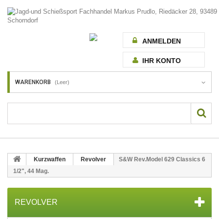
ANMELDEN
IHR KONTO
WARENKORB
(Leer)
Kurzwaffen
Revolver
S&W Rev.Model 629 Classics 6
1/2", 44 Mag.
REVOLVER