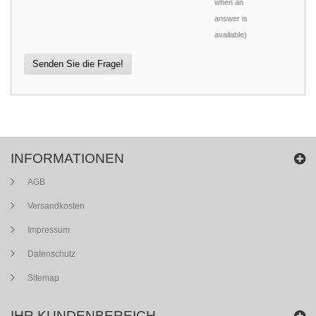
when an
answer is
available)
Senden Sie die Frage!
INFORMATIONEN
AGB
Versandkosten
Impressum
Datenschutz
Sitemap
IHR KUNDENBEREICH