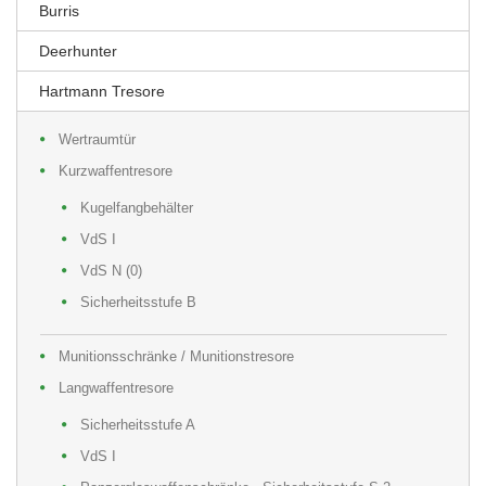
Burris
Deerhunter
Hartmann Tresore
Wertraumtür
Kurzwaffentresore
Kugelfangbehälter
VdS I
VdS N (0)
Sicherheitsstufe B
Munitionsschränke / Munitionstresore
Langwaffentresore
Sicherheitsstufe A
VdS I