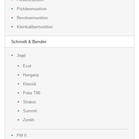
Pistolenmunition
Revolvermunition
Kleinkalibermunition
Schmidt & Bender
Jagd
Exot
Hungaria
Klassik
Polar T96
Stratos
Summit
Zenith
PM II