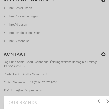
Ihre Bestellungen
Ihre Rückvergütungen
Ihre Adressen
Ihre persönlichen Daten
Ihre Gutscheine
KONTAKT
Jagd-und Schießsport Fachhandel Öffnungszeiten: Montag bis Freitag:
13.00-19.00 Uhr.
Riedäcker 28, 93489 Schorndorf
Rufen Sie uns an:
+49 (0) 9467 / 712604
E-Mail
info@waffenprudlo.de
OUR BRANDS