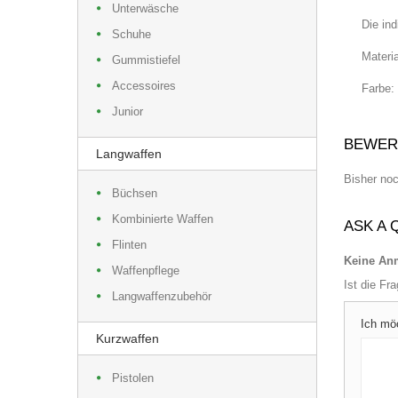
Unterwäsche
Die ind
Schuhe
Materi
Gummistiefel
Accessoires
Farbe:
Junior
BEWER
Langwaffen
Bisher no
Büchsen
Kombinierte Waffen
ASK A 
Flinten
Keine Anm
Waffenpflege
Ist die Fr
Langwaffenzubehör
Ich mö
Kurzwaffen
Pistolen