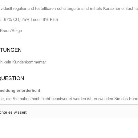
ividuell regulier-und festellbaren schultergurte sind mittels Karabiner einfa
al: 67% CO, 25% Leder, 8% PES
 Braun/Beige
TUNGEN
ch kein Kundenkommentar
QUESTION
eldung erforderlich!
age, die Sie haben noch nicht beantwortet worden ist, verwenden Sie das For
chte es wissen: