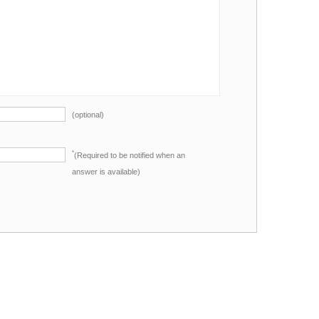
(optional)
*
(Required to be notified when an
answer is available)