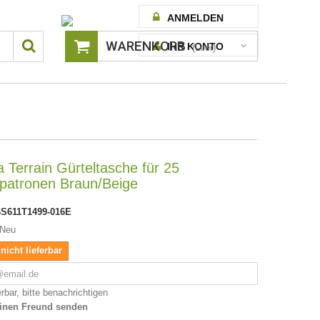
ANMELDEN
WARENKORB
IHR KONTO
(Leer)
a Terrain Gürteltasche für 25
patronen Braun/Beige
S611T1499-016E
Neu
 nicht lieferbar
rbar, bitte benachrichtigen
inen Freund senden