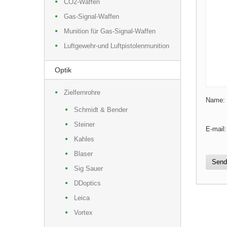
CO2-Waffen
Gas-Signal-Waffen
Munition für Gas-Signal-Waffen
Luftgewehr-und Luftpistolenmunition
Optik
Zielfernrohre
Name:
Schmidt & Bender
Steiner
E-mail:
Kahles
Blaser
Send
Sig Sauer
DDoptics
Leica
Vortex