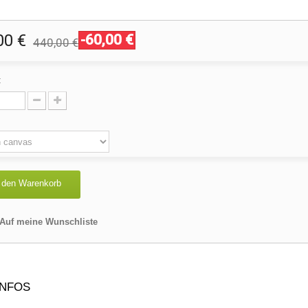
00 €
-60,00 €
440,00 €
:
:
 den Warenkorb
Auf meine Wunschliste
INFOS