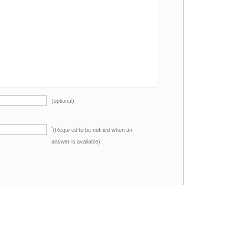
(optional)
*
(Required to be notified when an
answer is available)