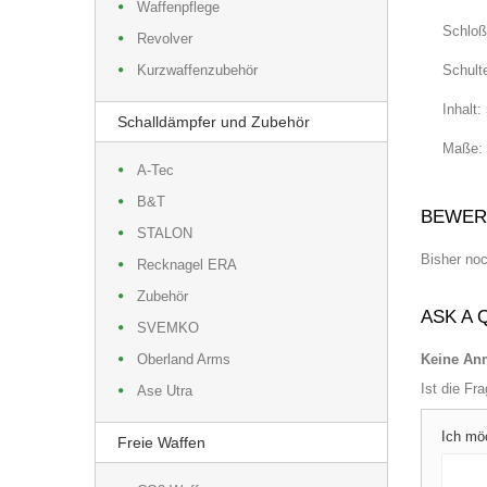
Waffenpflege
Schloß
Revolver
Kurzwaffenzubehör
Schulte
Inhalt:
Schalldämpfer und Zubehör
Maße:
A-Tec
B&T
BEWER
STALON
Bisher no
Recknagel ERA
Zubehör
ASK A 
SVEMKO
Oberland Arms
Keine Anm
Ist die Fr
Ase Utra
Ich mö
Freie Waffen