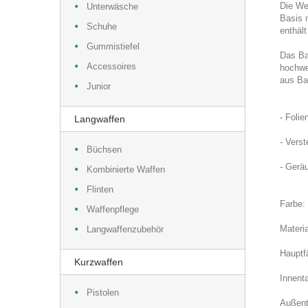
Die We
Unterwäsche
Basis 
Schuhe
enthäl
Gummistiefel
Das Ba
Accessoires
hochwer
aus Ba
Junior
- Folie
Langwaffen
- Vers
Büchsen
- Gerä
Kombinierte Waffen
Flinten
Farbe:
Waffenpflege
Materi
Langwaffenzubehör
Hauptf
Kurzwaffen
Innent
Pistolen
Außent