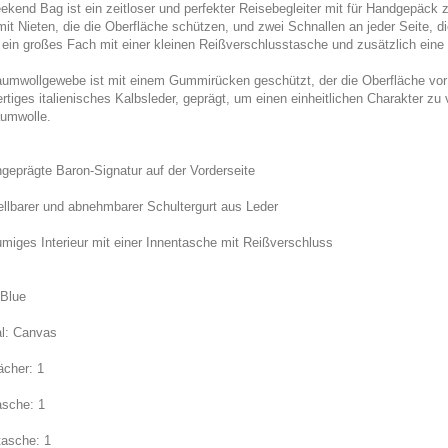
ekend Bag ist ein zeitloser und perfekter Reisebegleiter mit für Handgepäck
mit Nieten, die die Oberfläche schützen, und zwei Schnallen an jeder Seite, 
t ein großes Fach mit einer kleinen Reißverschlusstasche und zusätzlich eine
umwollgewebe ist mit einem Gummirücken geschützt, der die Oberfläche vor
tiges italienisches Kalbsleder, geprägt, um einen einheitlichen Charakter zu
umwolle.
ngeprägte Baron-Signatur auf der Vorderseite
tellbarer und abnehmbarer Schultergurt aus Leder
umiges Interieur mit einer Innentasche mit Reißverschluss
 Blue
al: Canvas
ächer: 1
asche: 1
asche: 1