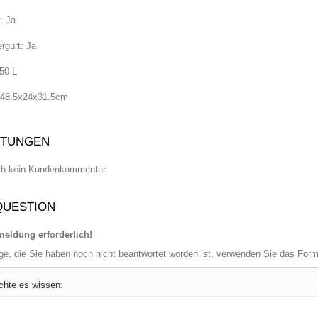
: Ja
rgurt: Ja
 50 L
 48.5x24x31.5cm
TUNGEN
ch kein Kundenkommentar
QUESTION
eldung erforderlich!
age, die Sie haben noch nicht beantwortet worden ist, verwenden Sie das For
chte es wissen: