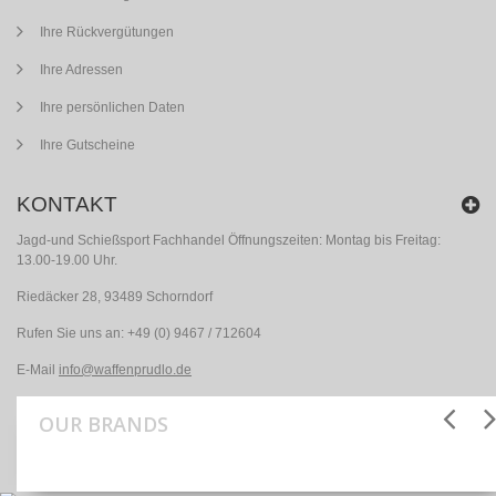
Ihre Rückvergütungen
Ihre Adressen
Ihre persönlichen Daten
Ihre Gutscheine
KONTAKT
Jagd-und Schießsport Fachhandel Öffnungszeiten: Montag bis Freitag:
13.00-19.00 Uhr.
Riedäcker 28, 93489 Schorndorf
Rufen Sie uns an:
+49 (0) 9467 / 712604
E-Mail
info@waffenprudlo.de
OUR BRANDS