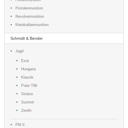
Pistolenmunition
Revolvermunition
Kleinkalibermunition
Schmidt & Bender
Jagd
Exot
Hungaria
Klassik
Polar T96
Stratos
Summit
Zenith
PM II