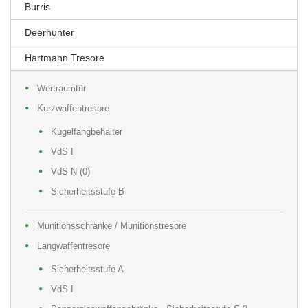
Burris
Deerhunter
Hartmann Tresore
Wertraumtür
Kurzwaffentresore
Kugelfangbehälter
VdS I
VdS N (0)
Sicherheitsstufe B
Munitionsschränke / Munitionstresore
Langwaffentresore
Sicherheitsstufe A
VdS I