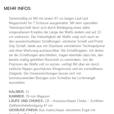
MEHR INFOS
Serienmäßig ist M4 mit einem 47 cm langen Lauf und
Magazinrohr für 7 Schüsse ausgestattet. Mit dem speziellen
Teleskopschaft lässt sich durch Betätigung eines dafür
vorgesehenen Knopfes die Länge der Waffe ändern und auf 13
cm verkürzen. Die Vielseitigkeit der Waffe zeigt sich auch an
den auswechselbaren Schäftungen: ortsfester Schaft und Pistol
Grip Schaft, beide aus mit Glasfaser verstärktem Technopolymer
und ohne Werkzeug austauschbar. Die Schaftkappen, mit denen
wir die Schäftungen abschließen, tragen ebenfalls dazu bei, den
bereits mäßig gefühlten Rückstoß zu vermindern. Um die
Präzision der Waffe voll zu nutzen, verfügt M4 über ein durch
seitliche Rippen geschütztes Klingenvisier und ein verstellbares
Zielgerät. Die Visiereinrichtungen lassen sich mit
lumineszierenden Bezügen zum Schießen bei Lichtmangel
ausstatten.
KALIBER:
12
KAMMER:
76 mm Magnum
LÄUFE UND CHOKES:
CB – Austauschbarer Choke – Schlitten
Zielfernrohrbefestigung 47 cm
GEHÄUSE-FINISH:
Aus mattschwarz eloxiertem Ergal mit