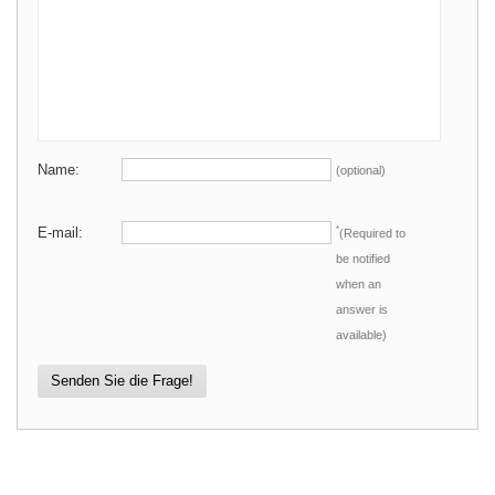
Name:
(optional)
E-mail:
*
(Required to
be notified
when an
answer is
available)
Senden Sie die Frage!