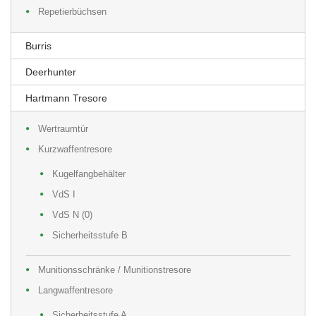
Repetierbüchsen
Burris
Deerhunter
Hartmann Tresore
Wertraumtür
Kurzwaffentresore
Kugelfangbehälter
VdS I
VdS N (0)
Sicherheitsstufe B
Munitionsschränke / Munitionstresore
Langwaffentresore
Sicherheitsstufe A