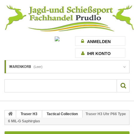
ANMELDEN
IHR KONTO
WARENKORB
(Leer)
Traser H3
Tactical Collection
Traser H3 Uhr P66 Type
6 MIL-G Saphirglas