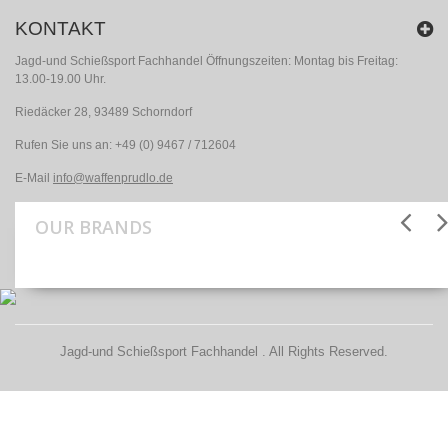
KONTAKT
Jagd-und Schießsport Fachhandel Öffnungszeiten: Montag bis Freitag:
13.00-19.00 Uhr.
Riedäcker 28, 93489 Schorndorf
Rufen Sie uns an:
+49 (0) 9467 / 712604
E-Mail
info@waffenprudlo.de
OUR BRANDS
Jagd-und Schießsport Fachhandel . All Rights Reserved.