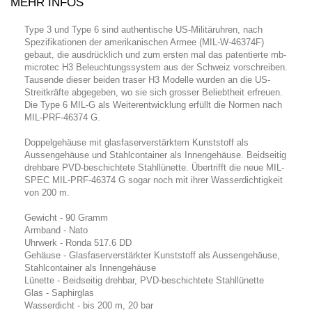
MEHR INFOS
Type 3 und Type 6 sind authentische US-Militäruhren, nach
Spezifikationen der amerikanischen Armee (MIL-W-46374F)
gebaut, die ausdrücklich und zum ersten mal das patentierte mb-
microtec H3 Beleuchtungssystem aus der Schweiz vorschreiben.
Tausende dieser beiden traser H3 Modelle wurden an die US-
Streitkräfte abgegeben, wo sie sich grosser Beliebtheit erfreuen.
Die Type 6 MIL-G als Weiterentwicklung erfüllt die Normen nach
MIL-PRF-46374 G.
Doppelgehäuse mit glasfaserverstärktem Kunststoff als
Aussengehäuse und Stahlcontainer als Innengehäuse. Beidseitig
drehbare PVD-beschichtete Stahllünette. Übertrifft die neue MIL-
SPEC MIL-PRF-46374 G sogar noch mit ihrer Wasserdichtigkeit
von 200 m.
Gewicht - 90 Gramm
Armband - Nato
Uhrwerk - Ronda 517.6 DD
Gehäuse - Glasfaserverstärkter Kunststoff als Aussengehäuse,
Stahlcontainer als Innengehäuse
Lünette - Beidseitig drehbar, PVD-beschichtete Stahllünette
Glas - Saphirglas
Wasserdicht - bis 200 m, 20 bar