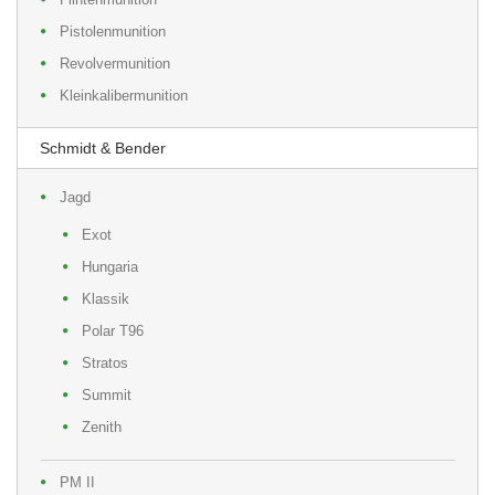
Pistolenmunition
Revolvermunition
Kleinkalibermunition
Schmidt & Bender
Jagd
Exot
Hungaria
Klassik
Polar T96
Stratos
Summit
Zenith
PM II