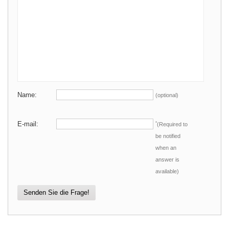
Name:
(optional)
E-mail:
*
(Required to
be notified
when an
answer is
available)
Senden Sie die Frage!