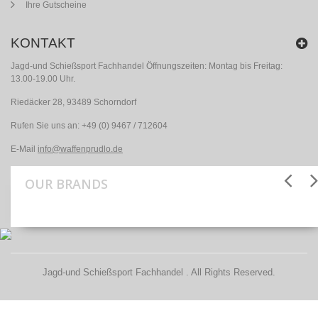
Ihre Gutscheine
KONTAKT
Jagd-und Schießsport Fachhandel Öffnungszeiten: Montag bis Freitag:
13.00-19.00 Uhr.
Riedäcker 28, 93489 Schorndorf
Rufen Sie uns an:
+49 (0) 9467 / 712604
E-Mail
info@waffenprudlo.de
OUR BRANDS
Jagd-und Schießsport Fachhandel . All Rights Reserved.