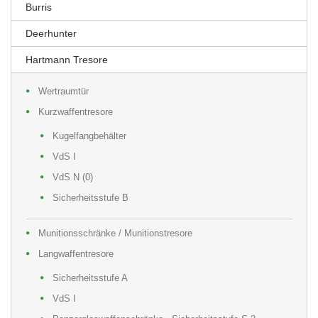
Burris
Deerhunter
Hartmann Tresore
Wertraumtür
Kurzwaffentresore
Kugelfangbehälter
VdS I
VdS N (0)
Sicherheitsstufe B
Munitionsschränke / Munitionstresore
Langwaffentresore
Sicherheitsstufe A
VdS I